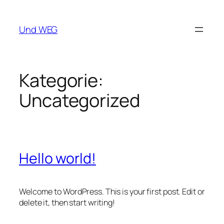
Zum
Inhalt
Und WEG
springen
Kategorie:
Uncategorized
Hello world!
Welcome to WordPress. This is your first post. Edit or
delete it, then start writing!